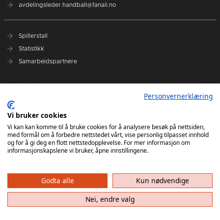
avdelingsleder.handball@fanail.no
Spillerstall
Statistikk
Samarbeidspartnere
Administrasjon
Personvernerklæring
Fana Arena
Kontakt oss
Vi bruker cookies
Vi kan kan komme til å bruke cookies for å analysere besøk på nettsiden,
med formål om å forbedre nettstedet vårt, vise personlig tilpasset innhold
Elite Camp 2024
og for å gi deg en flott nettstedopplevelse. For mer informasjon om
informasjonskapslene vi bruker, åpne innstillingene.
Godta alle
Kun nødvendige
Nei, endre valg