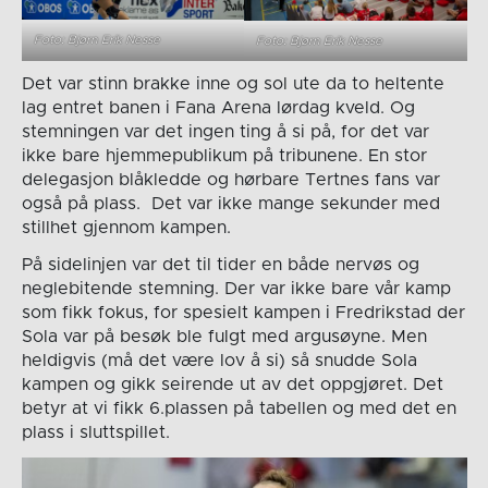
Foto: Bjørn Erik Nesse
Foto: Bjørn Erik Nesse
Det var stinn brakke inne og sol ute da to heltente
lag entret banen i Fana Arena lørdag kveld. Og
stemningen var det ingen ting å si på, for det var
ikke bare hjemmepublikum på tribunene. En stor
delegasjon blåkledde og hørbare Tertnes fans var
også på plass. Det var ikke mange sekunder med
stillhet gjennom kampen.
På sidelinjen var det til tider en både nervøs og
neglebitende stemning. Der var ikke bare vår kamp
som fikk fokus, for spesielt kampen i Fredrikstad der
Sola var på besøk ble fulgt med argusøyne. Men
heldigvis (må det være lov å si) så snudde Sola
kampen og gikk seirende ut av det oppgjøret. Det
betyr at vi fikk 6.plassen på tabellen og med det en
plass i sluttspillet.