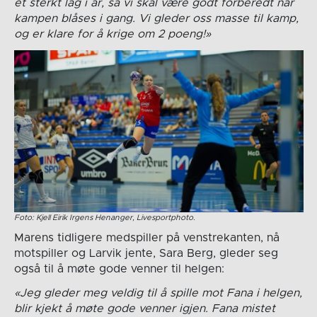
et sterkt lag i år, så vi skal være godt forberedt når
kampen blåses i gang. Vi gleder oss masse til kamp,
og er klare for å krige om 2 poeng!»
Foto: Kjell Eirik Irgens Henanger, Livesportphoto.
Marens tidligere medspiller på venstrekanten, nå
motspiller og Larvik jente, Sara Berg, gleder seg
også til å møte gode venner til helgen:
«Jeg gleder meg veldig til å spille mot Fana i helgen,
blir kjekt å møte gode venner igjen. Fana mistet