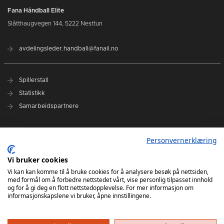
Fana Håndball Elite
Slåtthaugvegen 144, 5222 Nesttun
avdelingsleder.handball@fanail.no
Spillerstall
Statistikk
Samarbeidspartnere
Administrasjon
Personvernerklæring
Fana Arena
Kontakt oss
Vi bruker cookies
Vi kan kan komme til å bruke cookies for å analysere besøk på nettsiden,
med formål om å forbedre nettstedet vårt, vise personlig tilpasset innhold
Elite Camp 2024
og for å gi deg en flott nettstedopplevelse. For mer informasjon om
informasjonskapslene vi bruker, åpne innstillingene.