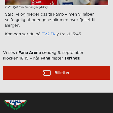
Foto: Kjell Eirik Henanger (Arkiv)
Sara, vi og gleder oss til kamp – men vi håper
selfølgelig at poengene blir med over fjellet til
Bergen.
Kampen ser du på
TV2 Pla
y fra kl 15:45
Vi ses i
Fana Arena
søndag 6. september
klokken 18:15
– når
Fana
møter
Tertnes
!
Billetter