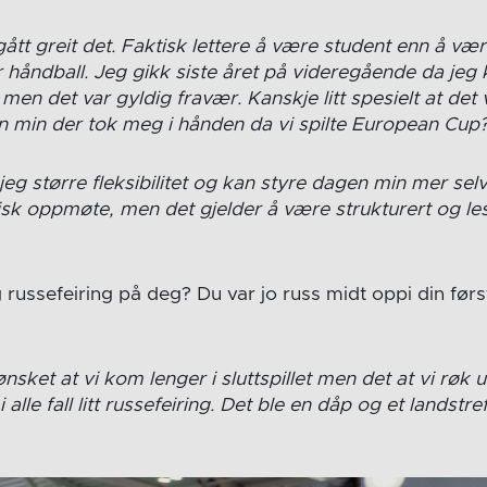
gått greit det. Faktisk lettere å være student enn å væ
r håndball. Jeg gikk siste året på videregående da jeg 
 men det var gyldig fravær. Kanskje litt spesielt at det 
n min der tok meg i hånden da vi spilte European Cup
eg større fleksibilitet og kan styre dagen min mer selv.
isk oppmøte, men det gjelder å være strukturert og les
g russefeiring på deg? Du var jo russ midt oppi din fø
ønsket at vi kom lenger i sluttspillet men det at vi røk u
alle fall litt russefeiring. Det ble en dåp og et landstr