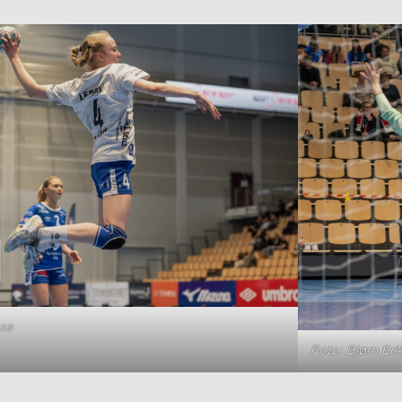
sse
Foto: Bjørn Eri