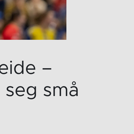
eide –
r seg små