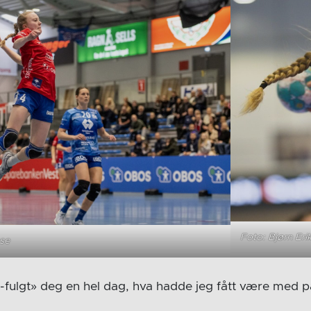
Foto: Bjørn Er
sse
t-fulgt» deg en hel dag, hva hadde jeg fått være med 