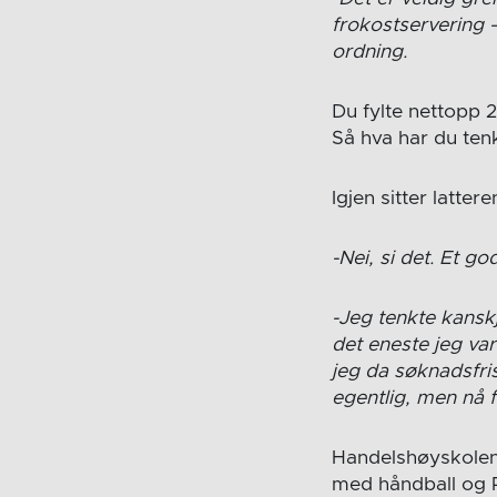
frokostservering –
ordning.
Du fylte nettopp 2
Så hva har du tenk
Igjen sitter latter
-Nei, si det. Et g
-Jeg tenkte kansk
det eneste jeg va
jeg da søknadsfri
egentlig, men nå 
Handelshøyskolen,
med håndball og 