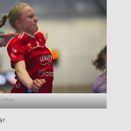
ik NEsse
på?