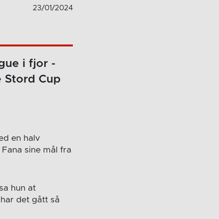
23/01/2024
e i fjor -
e Stord Cup
ed en halv
a Fana sine mål fra
sa hun at
har det gått så