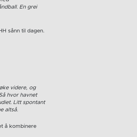
ndball. En grei
HH sånn til dagen.
søke videre, og
 Så hvor havnet
et. Litt spontant
e altså.
et å kombinere