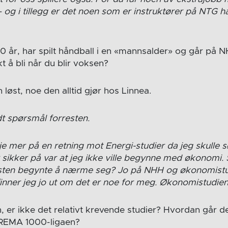
 og i tillegg er det noen som er instruktører på NTG hå
0 år, har spilt håndball i en «mannsalder» og går på N
t å bli når du blir voksen?
en løst, noe den alltid gjør hos Linnea.
odt spørsmål forresten.
je mer på en retning mot Energi-studier da jeg skulle 
r sikker på var at jeg ikke ville begynne med økonomi.
sten begynte å nærme seg? Jo på NHH og økonomistudi
finner jeg jo ut om det er noe for meg. Økonomistudien
 er ikke det relativt krevende studier? Hvordan går d
REMA 1000-ligaen?