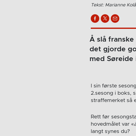
Tekst: Marianne Kolå
Å slå franske
det gjorde go
med Søreide 
I sin første seso
2.sesong i boks, s
straffemerket så 
Rett før sesongst
hovedmålet var «
langt synes du?