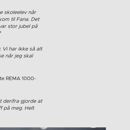
re skoleelev når
kom til Fana. Det
var stor jubel på
?
 Vi har ikke så alt
e når jeg skal
rste REMA 1000-
t derifra gjorde at
eff på meg. Helt