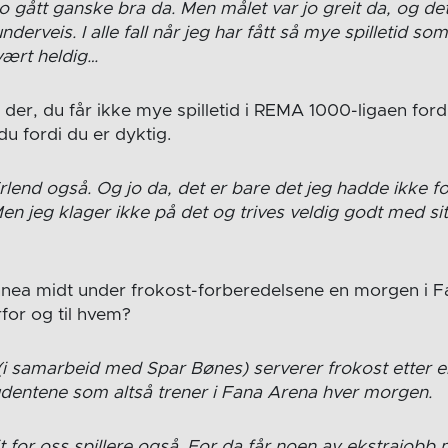
jo gått ganske bra da. Men målet var jo greit da, og det
derveis. I alle fall når jeg har fått så mye spilletid som
 vært heldig…
 der, du får ikke mye spilletid i REMA 1000-ligaen ford
r du fordi du er dyktig.
Erlend også. Og jo da, det er bare det jeg hadde ikke fo
. Men jeg klager ikke på det og trives veldig godt med si
innea midt under frokost-forberedelsene en morgen i
for og til hvem?
L (i samarbeid med Spar Bønes) serverer frokost etter
tudentene som altså trener i Fana Arena hver morgen.
it for oss spillere også. For da får noen av ekstrajobb