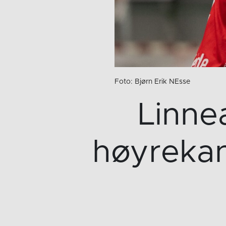
Foto: Bjørn Erik NEsse
Linne
høyrekan