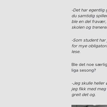
-Det har egentlig 
du samtidig spille
ble en del fravær,
skolen og trenere
-Som student har j
for mye obligator
lese.
Ble det noe særli
liga sesong?
-Jeg skulle heller 
jeg fikk med meg i 
greit det og.