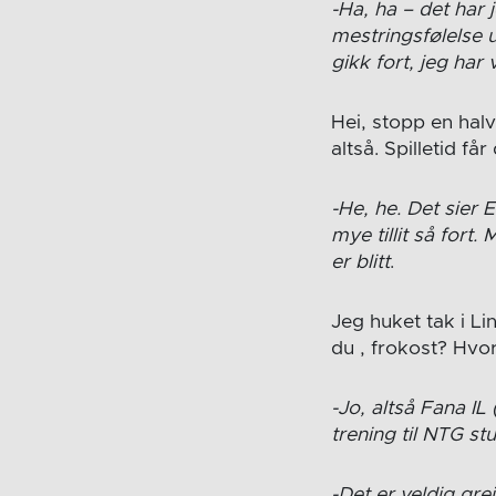
-Ha, ha – det har 
mestringsfølelse un
gikk fort, jeg har
Hei, stopp en halv
altså. Spilletid få
-He, he. Det sier 
mye tillit så fort
er blitt
.
Jeg huket tak i L
du , frokost? Hvor
-Jo, altså Fana I
trening til NTG s
-Det er veldig gre