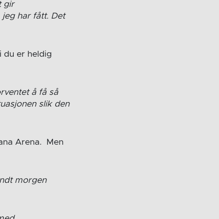
 gir
 jeg har fått. Det
i du er heldig
rventet å få så
tuasjonen slik den
 Fana Arena. Men
 endt morgen
 med