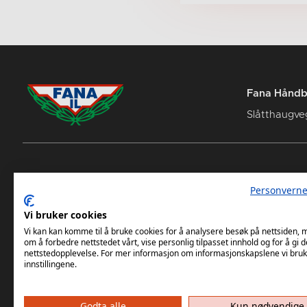
Fana Håndba
Slåtthaugve
Spillerstall
Adminis
Personverne
Statistikk
Fana A
Vi bruker cookies
Samarbeidspartnere
Kontakt
Vi kan kan komme til å bruke cookies for å analysere besøk på nettsiden,
om å forbedre nettstedet vårt, vise personlig tilpasset innhold og for å gi d
nettstedopplevelse. For mer informasjon om informasjonskapslene vi bruk
innstillingene.
Godta alle
Kun nødvendige