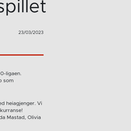
pillet
23/03/2023
0-ligaen.
mp som
ed heiagjenger. Vi
kurranse!
da Mastad, Olivia