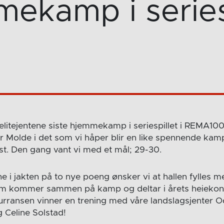
ekamp i series
 elitejentene siste hjemmekamp i seriespillet i REMA100
 Molde i det som vi håper blir en like spennende ka
t. Den gang vant vi med et mål; 29-30.
ne i jakten på to nye poeng ønsker vi at hallen fylles m
om kommer sammen på kamp og deltar i årets heiekon
rransen vinner en trening med våre landslagsjenter O
 Celine Solstad!