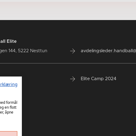
ll Elite
gen 144, 5222 Nesttun
avdelingsleder.handball@
trasjon
Elite Camp 2024
rklæring
rena
 oss
 med formål
eg en flott
er, åpne