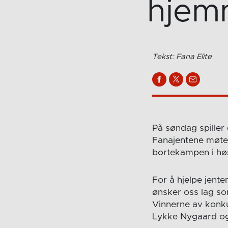
hjemm
Tekst: Fana Elite
På søndag spiller
Fanajentene møter
bortekampen i høs
For å hjelpe jente
ønsker oss lag s
Vinnerne av konku
Lykke Nygaard og