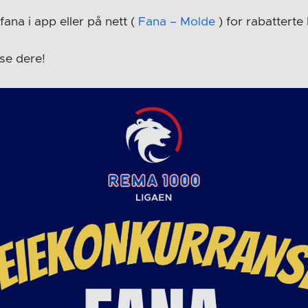
ana i app eller på nett (
Fana – Molde
) for rabatterte b
 se dere!