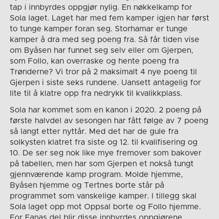
tap i innbyrdes oppgjør nylig. En nøkkelkamp for
Sola laget. Laget har med fem kamper igjen har først
to tunge kamper foran seg. Storhamar er tunge
kamper å dra med seg poeng fra. Så får tiden vise
om Byåsen har funnet seg selv eller om Gjerpen,
som Follo, kan overraske og hente poeng fra
Trønderne? Vi tror på 2 maksimalt 4 nye poeng til
Gjerpen i siste seks rundene. Uansett antagelig for
lite til å klatre opp fra nedrykk til kvalikkplass.
Sola har kommet som en kanon i 2020. 2 poeng på
første halvdel av sesongen har fått følge av 7 poeng
så langt etter nyttår. Med det har de gule fra
solkysten klatret fra siste og 12. til kvalifisering og
10. De ser seg nok like mye fremover som bakover
på tabellen, men har som Gjerpen et nokså tungt
gjennværende kamp program. Molde hjemme,
Byåsen hjemme og Tertnes borte står på
programmet som vanskelige kamper. I tillegg skal
Sola laget opp mot Oppsal borte og Follo hjemme.
For Fanas del blir disse innbyrdes oppgjørene