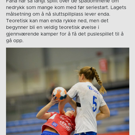
Fana har så langt spillt over de spådommene om
nedrykk som mange kom med før seriestart. Lagets
målsetning om å nå sluttspillplass lever enda.
Teoretisk kan man enda rykke ned, men det
begynner bli en veldig teoretisk øvelse i
gjennværende kamper for å få det puslespillet til å
gå opp.