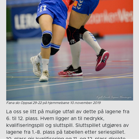
Fana slo Oppsal 29-22 på hjemmebane 10.november 2019
La oss se litt på mulige utfall av dette på lagene fra
6. til 12. plass. Hvem ligger an til nedrykk,
kvalifiseringspill og sluttspill. Sluttspillet utgjøres av
lagene fra 1.-8. plass på tabellen etter seriespillet.
10. plass gir kvalifisering og 11. og 12. plass direkte