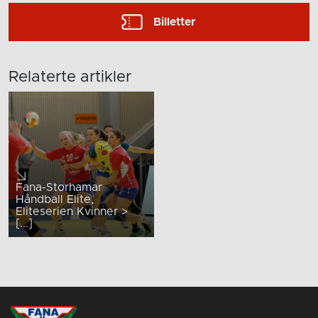
Billetter
Relaterte artikler
Fana-Storhamar
Håndball Elite,
Eliteserien Kvinner >
[...]