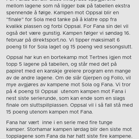
mellom lagene som nå ligger bak på tabellen ekstra
spennende å følge. Kampen mot Oppsal blir en
”finale” for Sola med tanke på å klatre opp fra
kvalikk plassen og forbi Oppsal. For Fana sin del vil
også det være gunstig. Kampen følger vi søndag 16.
februar på direktsport.no. Vi tipper maksimalt 6
poeng til for Sola laget og 15 poeng ved sesongslutt.
Oppsal har kun en bortekamp mot Tertnes igjen mot
topp 5 lagene på tabellen, og står med det på
papiret med en kanskje greiere program enn mange
av de andre lagene. Om de slår Gjerpen og Follo, vil
mye avgjøres av kampene mot Sola og Fana. Vi tror
på 4 poeng til Oppsal utenom kampen mot Fana i
nest siste serierunde, som kan ende som en slags
finale om sluttspillplassen. Oppsal vil i så fall stå med
15 poeng utenom kampen mot Fana.
Fana har vært inne i en serie med fire tunge
kamper. Storhamar kampen lørdag blir den siste mot
topplagene som Fana da har hatt siste fire kampene.