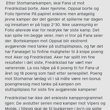
Etter Storhamarkampen, skal Fana ut mot
Fredrikstad borte, Aker hjemme, Oppsal borte og
Follo hjemme På papiret enklere men antagelig
jevne kamper der det gjelder at spillerne har dagen
og innsatsen er på topp 2*30. Ikke usannsynlig er
Follo allerede klar for nedrykk før siste kamp. Det
kan spille inn begge veier, men vi tror på Fana seier
der. Bortekampen mot Oppsal blir ekstremt
avgjørende med tanke på sluttspillsplass, og før det
har Fanalaget to finfine muligheter til å knipe poeng
mot Aker og Fredrikstad. Aker har spillt inn fine
resultater i det siste, Fredrikstad har vært mer
varierende. La oss håpe på 6 poeng til for Fana ut
året og 18 poeng som fasit etter seriespillet. Poeng
mot Storhamar lørdag vil i så måte være ren bonus
poengmessig med tanke på kampen om
sluttspillplass for siste fire avgjørende kampene!
Fredrikstad har ikke det enkleste kampprogrammet
igjen. De avslutter serien med kamper mot Vipers og
Molde, i tillegg skal de til bunkersen i by’n og spille