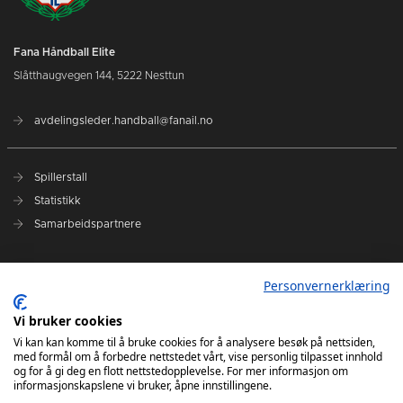
Fana Håndball Elite
Slåtthaugvegen 144, 5222 Nesttun
avdelingsleder.handball@fanail.no
Spillerstall
Statistikk
Samarbeidspartnere
Administrasjon
Personvernerklæring
Fana Arena
Kontakt oss
Vi bruker cookies
Vi kan kan komme til å bruke cookies for å analysere besøk på nettsiden,
med formål om å forbedre nettstedet vårt, vise personlig tilpasset innhold
Elite Camp 2024
og for å gi deg en flott nettstedopplevelse. For mer informasjon om
informasjonskapslene vi bruker, åpne innstillingene.