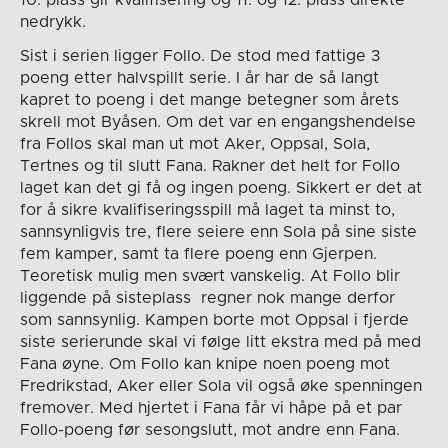
nedrykk.
Sist i serien ligger Follo. De stod med fattige 3
poeng etter halvspillt serie. I år har de så langt
kapret to poeng i det mange betegner som årets
skrell mot Byåsen. Om det var en engangshendelse
fra Follos skal man ut mot Aker, Oppsal, Sola,
Tertnes og til slutt Fana. Rakner det helt for Follo
laget kan det gi få og ingen poeng. Sikkert er det at
for å sikre kvalifiseringsspill må laget ta minst to,
sannsynligvis tre, flere seiere enn Sola på sine siste
fem kamper, samt ta flere poeng enn Gjerpen.
Teoretisk mulig men svært vanskelig. At Follo blir
liggende på sisteplass regner nok mange derfor
som sannsynlig. Kampen borte mot Oppsal i fjerde
siste serierunde skal vi følge litt ekstra med på med
Fana øyne. Om Follo kan knipe noen poeng mot
Fredrikstad, Aker eller Sola vil også øke spenningen
fremover. Med hjertet i Fana får vi håpe på et par
Follo-poeng før sesongslutt, mot andre enn Fana.