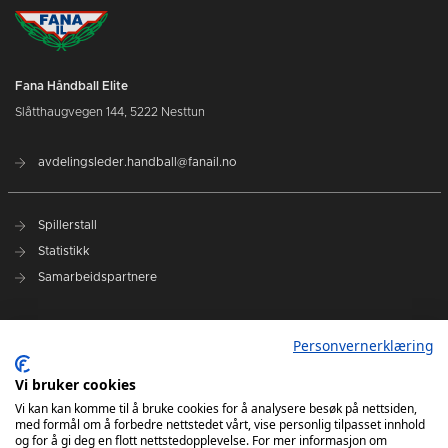
Fana Håndball Elite
Slåtthaugvegen 144, 5222 Nesttun
avdelingsleder.handball@fanail.no
Spillerstall
Statistikk
Samarbeidspartnere
Administrasjon
Personvernerklæring
Fana Arena
Kontakt oss
Vi bruker cookies
Vi kan kan komme til å bruke cookies for å analysere besøk på nettsiden,
med formål om å forbedre nettstedet vårt, vise personlig tilpasset innhold
Elite Camp 2024
og for å gi deg en flott nettstedopplevelse. For mer informasjon om