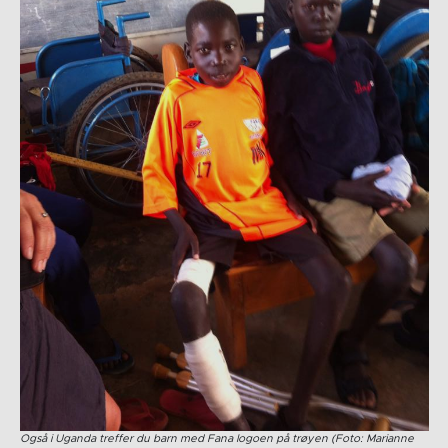
Også i Uganda treffer du barn med Fana logoen på trøyen (Foto: Marianne